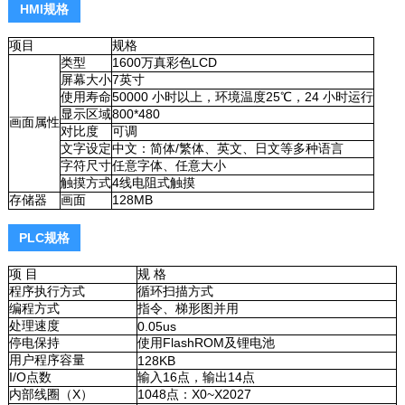
HMI规格
项目
规格
类型
1600万真彩色LCD
屏幕大小
7英寸
使用寿命
50000 小时以上，环境温度25℃，24 小时运行
显示区域
800*480
画面属性
对比度
可调
文字设定
中文：简体/繁体、英文、日文等多种语言
字符尺寸
任意字体、任意大小
触摸方式
4线电阻式触摸
存储器
画面
128MB
PLC规格
项 目
规 格
程序执行方式
循环扫描方式
编程方式
指令、梯形图并用
处理速度
0.05us
停电保持
使用FlashROM及锂电池
用户程序容量
128KB
I/O点数
输入16点，输出14点
内部线圈（X）
1048点：X0~X2027