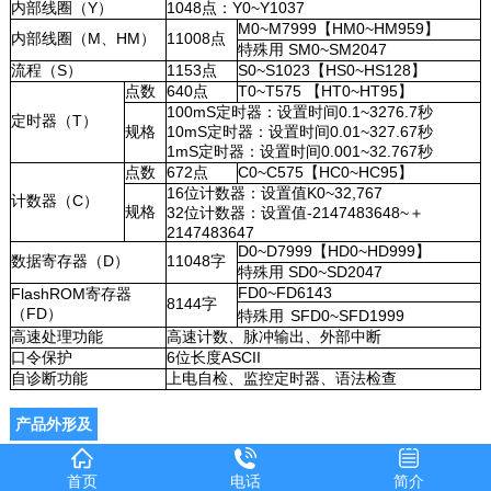
内部线圈（Y）
1048点：Y0~Y1037
M0~M7999【HM0~HM959】
内部线圈（M、HM）
11008点
特殊用 SM0~SM2047
流程（S）
1153点
S0~S1023【HS0~HS128】
点数
640点
T0~T575 【HT0~HT95】
100mS定时器：设置时间0.1~3276.7秒
定时器（T）
规格
10mS定时器：设置时间0.01~327.67秒
1mS定时器：设置时间0.001~32.767秒
点数
672点
C0~C575【HC0~HC95】
16位计数器：设置值K0~32,767
计数器（C）
规格
32位计数器：设置值-2147483648~＋
2147483647
D0~D7999【HD0~HD999】
数据寄存器（D）
11048字
特殊用 SD0~SD2047
FD0~FD6143
FlashROM寄存器
8144字
（FD）
特殊用
SFD0~SFD1999
高速处理功能
高速计数、脉冲输出、外部中断
口令保护
6位长度ASCII
自诊断功能
上电自检、监控定时器、语法检查
产品外形及
尺寸（单
首页
电话
简介
位：mm）