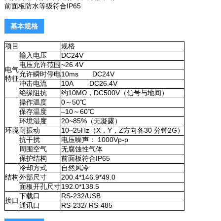
前面板防水等级符合IP65
基本规格
项目
规格
输入电压
DC24V
电压允许范围
~26.4V
电气
允许瞬时停电
10ms DC24V
特征
冲击电流
10A DC26.4V
绝缘阻抗
约10MΩ，DC500V（信号与地间）
操作温度
0～50℃
保存温度
–10～60℃
环境湿度
20~85%（无凝露）
环境
耐振动
10~25Hz（X，Y，Z方向各30 分钟2G）
抗干扰
电压噪声： 1000Vp-p
周围空气
无腐蚀性气体
保护结构
前面板符合IP65
冷却方式
自然风冷
结构
外部尺寸
200.4*146.9*49.0
面板开孔尺寸
192.0*138.5
下载口
RS-232/USB
接口
通讯口
RS-232/ RS-485