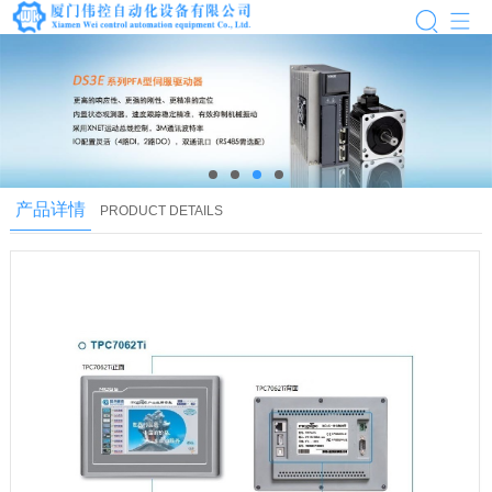
next
产品详情
PRODUCT DETAILS
next